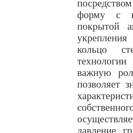
посредство
форму с н
покрытой а
укрепления
кольцо ст
технологи
важную рол
позволяет з
характери
собственн
осуществл
давление г