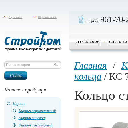
961-70-
Карта сайта
Обратная связь
+7 (495)
О КОМПАНИИ
ПОЛЕЗНАЯ
/
Стройком
Главная
/
К
кольца
/ КC 7
Каталог продукции
Кольцо с
Кирпич
Кирпич строительный
Кирпич лицевой
Кирпич огнеупорный