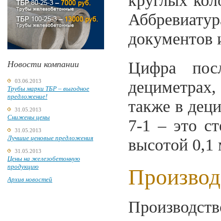
круглых кол
Аббревиат
документов и
Цифра пос
Новости компании
03.06.2013
дециметрах,
Трубы марки ТБР – выгодное
предложение!
также в дец
31.05.2013
Снижены цены
7-1 – это с
31.05.2013
Лучшие ценовые предложения
высотой 0,1 
31.05.2013
Цены на железобетонную
продукцию
Производ
Архив новостей
Производст