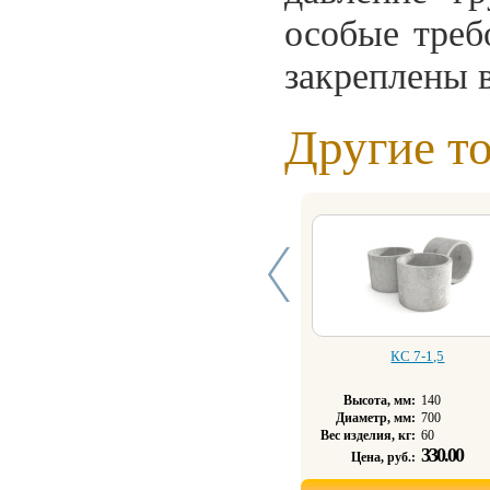
особые треб
закреплены 
Другие т
КC 7-1,5
Высота, мм:
140
Диаметр, мм:
700
Вес изделия, кг:
60
330.00
Цена, руб.: