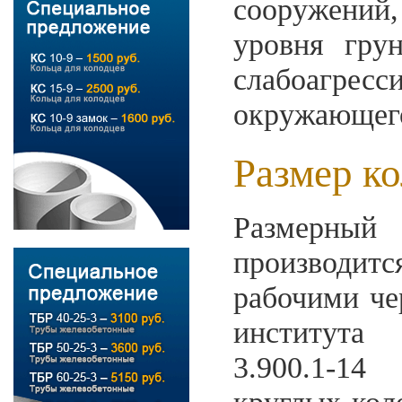
сооружений
уровня гру
слабоагре
окружающего
Размер ко
Размерный
производитс
рабочими че
института
3.900.1-14