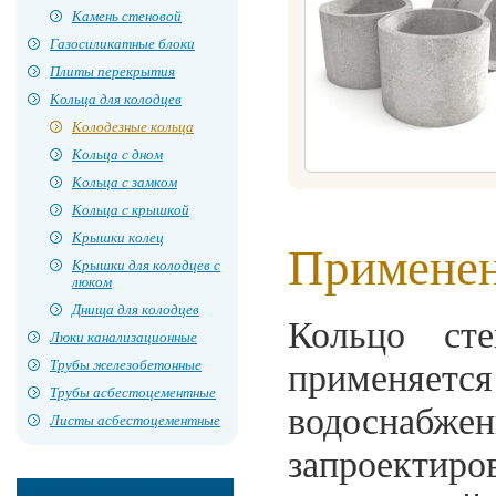
Камень стеновой
Газосиликатные блоки
Плиты перекрытия
Кольца для колодцев
Колодезные кольца
Кольца с дном
Кольца с замком
Кольца с крышкой
Крышки колец
Примене
Крышки для колодцев с
люком
Днища для колодцев
Кольцо ст
Люки канализационные
Трубы железобетонные
применяет
Трубы асбестоцементные
водоснабже
Листы асбестоцементные
запроектир