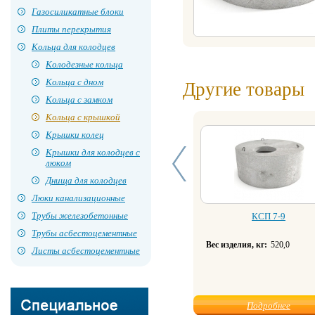
Газосиликатные блоки
Плиты перекрытия
Кольца для колодцев
Колодезные кольца
Кольца с дном
Другие товары
Кольца с замком
Кольца с крышкой
Крышки колец
Крышки для колодцев с
люком
Днища для колодцев
Люки канализационные
Трубы железобетонные
КСП 7-9
Трубы асбестоцементные
Вес изделия, кг:
520,0
Листы асбестоцементные
Подробнее