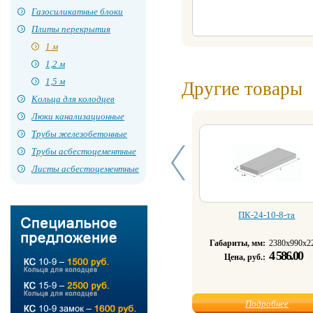
Газосиликатные блоки
Плиты перекрытия
1 м
1,2 м
1,5 м
Другие товары
Кольца для колодцев
Люки канализационные
Трубы железобетонные
Трубы асбестоцементные
Листы асбестоцементные
ПК-24-10-8-та
Габариты, мм:
2380х990х2
4 586.00
Цена, руб.:
Подробнее