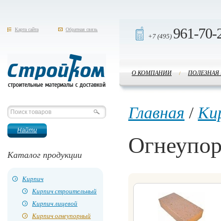
961-70-
Карта сайта
Обратная связь
+7 (495)
О КОМПАНИИ
ПОЛЕЗНАЯ
/
Стройком
Главная
/
Ки
Огнеупо
Каталог продукции
Кирпич
Кирпич строительный
Кирпич лицевой
Кирпич огнеупорный