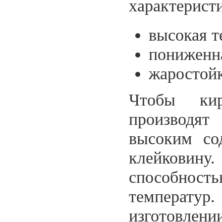
характерист
высокая т
пониженна
жаростойк
Чтобы кир
производят
высоким со
клейкови
способность
температу
изготовлен