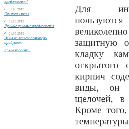
предложение!
Для инди
31.05.2013
Снижены цены
пользуют
31.05.2013
Лучшие ценовые предложения
великолеп
31.05.2013
Цены на железобетонную
защитную о
продукцию
Архив новостей
кладку ка
открытого 
кирпич сод
виды, он 
щелочей, в
Кроме того,
температуры