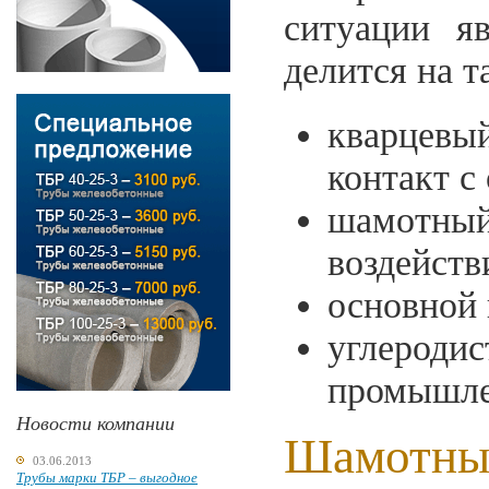
ситуации я
делится на т
кварцевы
контакт с
шамотны
воздейств
основной 
углероди
промышле
Новости компании
Шамотны
03.06.2013
Трубы марки ТБР – выгодное