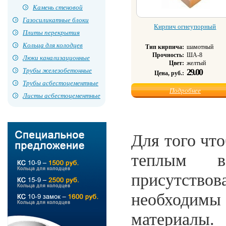
Камень стеновой
Газосиликатные блоки
Кирпич огнеупорный
Плиты перекрытия
Кольца для колодцев
Тип кирпича:
шамотный
Прочность:
ША-8
Люки канализационные
Цвет:
желтый
Трубы железобетонные
29.00
Цена, руб.:
Трубы асбестоцементные
Подробнее
Листы асбестоцементные
Для того чт
теплым в
присутство
необходим
материалы