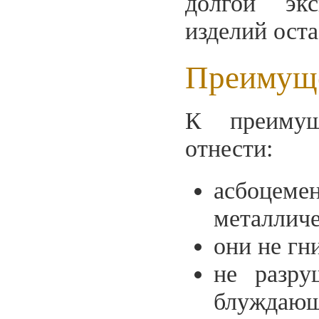
долгой экс
изделий оста
Преимуще
К преимущ
отнести:
асбоце
металличе
они не гн
не разру
блуждающ