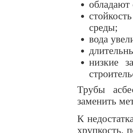
обладают 
стойкост
среды;
вода увел
длительны
низкие з
строитель
Трубы асбе
заменить ме
К недостатк
хрупкость, п