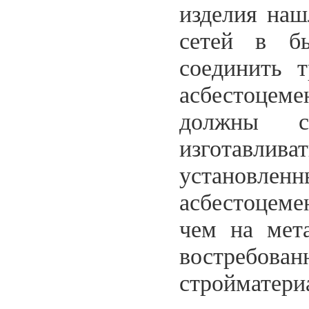
изделия наш
сетей в б
соединить 
асбестоце
должны со
изготавл
установле
асбестоцеме
чем на мет
востребо
стройматери