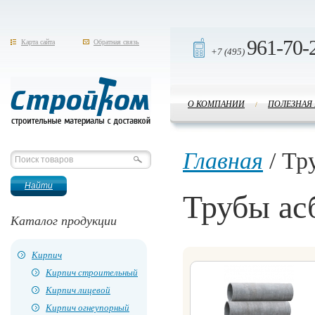
961-70-
Карта сайта
Обратная связь
+7 (495)
О КОМПАНИИ
ПОЛЕЗНАЯ
/
Стройком
Главная
/ Тр
Трубы ас
Каталог продукции
Кирпич
Кирпич строительный
Кирпич лицевой
Кирпич огнеупорный