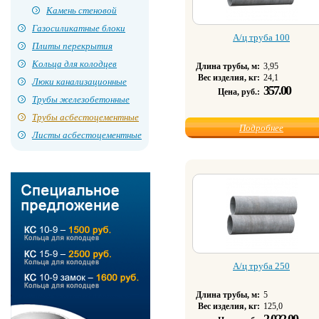
Камень стеновой
Газосиликатные блоки
А/ц труба 100
Плиты перекрытия
Кольца для колодцев
Длина трубы, м:
3,95
Вес изделия, кг:
24,1
Люки канализационные
357.00
Цена, руб.:
Трубы железобетонные
Трубы асбестоцементные
Подробнее
Листы асбестоцементные
А/ц труба 250
Длина трубы, м:
5
Вес изделия, кг:
125,0