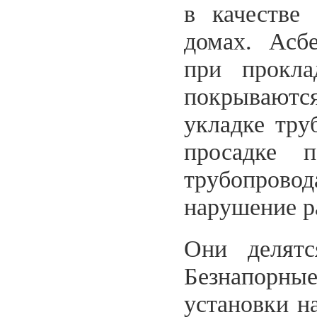
в качестве
домах. Асб
при прокла
покрываютс
укладке труб
просадке 
трубопрово
нарушение р
Они делятс
Безнапор
установки н