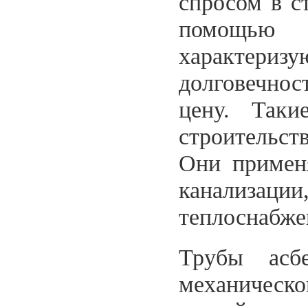
спросом в с
помощью 
характери
долговечно
цену. Таки
строительст
Они примен
канализа
теплоснабже
Трубы асбе
механическ