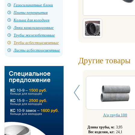
Газосиликатные блоки
Плиты перекрытия
Кольца для колодцев
Люки канализационные
Трубы железобетонные
Трубы асбестоцементные
Листы асбестоцементные
Другие товары
А/ц труба 100
Длина трубы, м:
3,95
Вес изделия, кг:
24,1