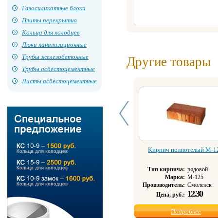
Газосиликатные блоки
Плиты перекрытия
Кольца для колодцев
Люки канализационные
Трубы железобетонные
Другие товары
Трубы асбестоцементные
Листы асбестоцементные
Кирпич полнотелый М-1
Тип кирпича:
рядовой
Марка:
М-125
Производитель:
Смоленск
12.30
Цена, руб.:
Подробнее