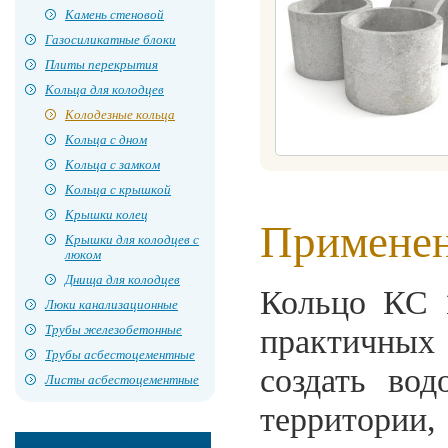
Камень стеновой
Газосиликатные блоки
Плиты перекрытия
Кольца для колодцев
Колодезные кольца
Кольца с дном
Кольца с замком
Кольца с крышкой
Крышки колец
Примене
Крышки для колодцев с
люком
Днища для колодцев
Кольцо КС 
Люки канализационные
Трубы железобетонные
практичных
Трубы асбестоцементные
создать во
Листы асбестоцементные
территории