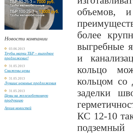
изготавлив
объемов, 
преимущест
более крупн
Новости компании
выгребные я
03.06.2013
Трубы марки ТБР – выгодное
и канализа
предложение!
31.05.2013
кольцо мо
Снижены цены
кольцом со 
31.05.2013
Лучшие ценовые предложения
заделки шв
31.05.2013
Цены на железобетонную
продукцию
герметично
Архив новостей
КС 12-10 та
подземный 