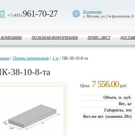
961-70-27
Контакты
+7 (495)
г. Москва, ул 2-я филевская, д.
 КОМПАНИИ
ПОЛЕЗНАЯ ИНФОРМАЦИЯ
ПРАЙС-ЛИСТ
ДОСТАВ
/
/
/
авная
/
Плиты перекрытия
/
1 м
/ ПК-38-10-8-та
К-38-10-8-та
7 556.00
Цена:
руб.
Объем, м. куб.
Вес, кг
Габариты, мм
Кол-во шт. (машина 20т)