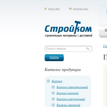
Карта сайта
Обратная связь
О
Стройком
Гл
П
Каталог продукции
Кирпич
Кирпич строительный
Кирпич лицевой
Кирпич огнеупорный
Камень стеновой