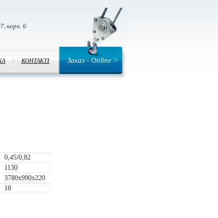
 7, корп. 6
Заказ - Online >
КА
КОНТАКТЫ
/
0,45/0,82
1130
3780х990х220
18