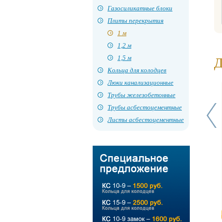
Газосиликатные блоки
Плиты перекрытия
1 м
1,2 м
1,5 м
Д
Кольца для колодцев
Люки канализационные
Трубы железобетонные
Трубы асбестоцементные
Листы асбестоцементные